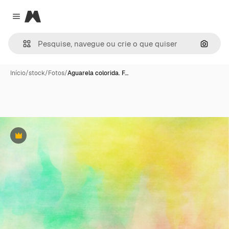
Magnific
Close menu
Pesqui
Início
/
stock
/
Fotos
/
Aguarela colorida. F…
Premium