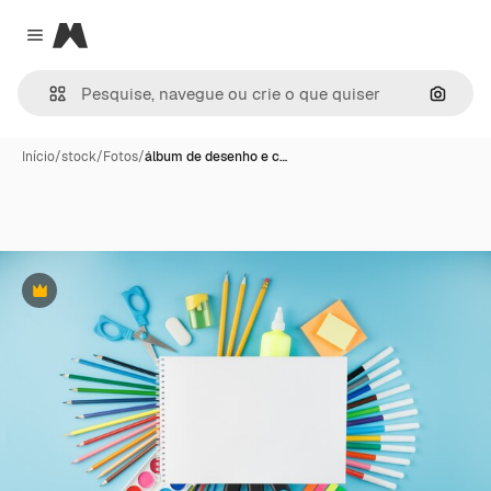
Magnific
Close menu
Pesqui
Início
/
stock
/
Fotos
/
álbum de desenho e c…
Premium