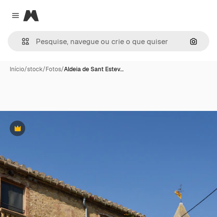
Magnific
Close menu
Pesqui
Início
/
stock
/
Fotos
/
Aldeia de Sant Estev…
Premium