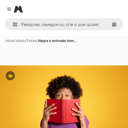
Magnific
Close menu
Pesqui
Início
/
stock
/
Fotos
/
Alegre e animado hom…
Premium