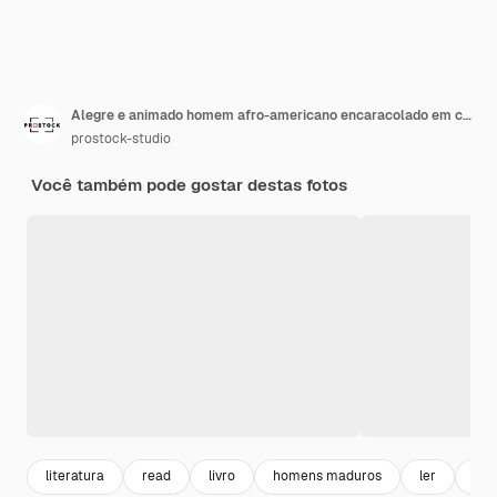
Alegre e animado homem afro-americano encaracolado em camiseta roxa parece por trás do livro
prostock-studio
Você também pode gostar destas fotos
literatura
read
livro
homens maduros
ler
cur