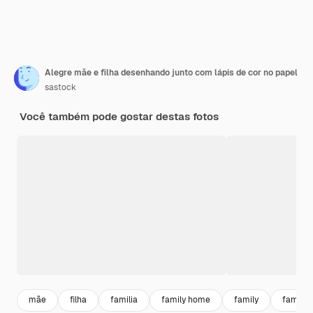
Alegre mãe e filha desenhando junto com lápis de cor no papel
sastock
Você também pode gostar destas fotos
mãe
filha
familia
family home
family
familia 