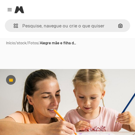
Magnific
Close menu
Pesqui
Início
/
stock
/
Fotos
/
Alegre mãe e filha d…
Premium