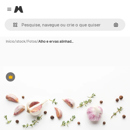
Magnific
Close menu
Pesqui
Início
/
stock
/
Fotos
/
Alho e ervas alinhad…
Premium