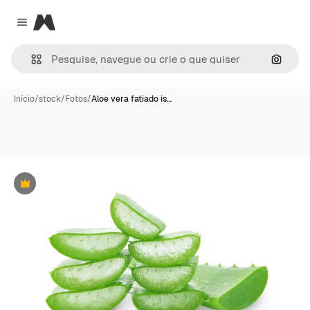
Magnific
Close menu
Pesqui
Início
/
stock
/
Fotos
/
Aloe vera fatiado is…
Premium