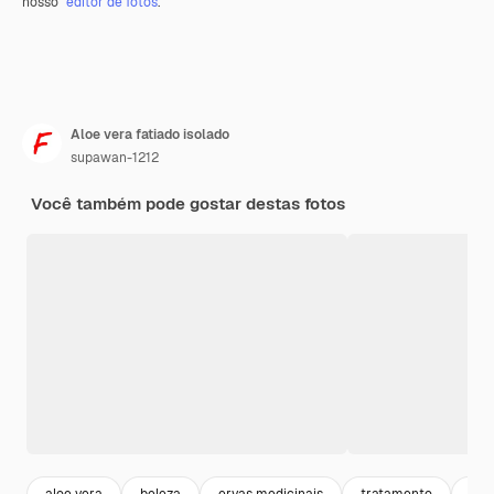
nosso
editor de fotos
.
Aloe vera fatiado isolado
supawan-1212
Você também pode gostar destas fotos
aloe vera
beleza
ervas medicinais
tratamento
erv