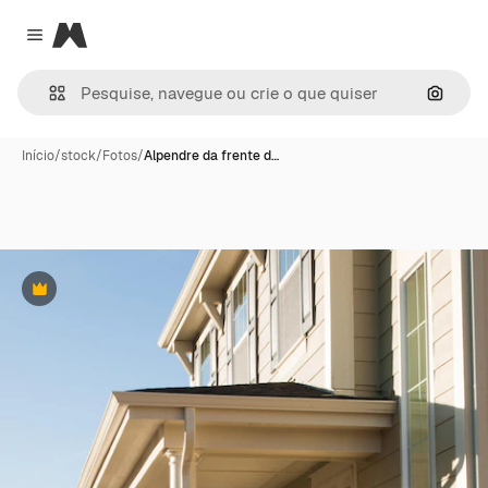
Magnific
Close menu
Pesqui
Início
/
stock
/
Fotos
/
Alpendre da frente d…
Premium