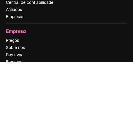
Central de confiabilidade
Afiliados
Empresas
Empresa
Preços
Sobre nós
Reviews
Emprego
Tendências de pesquisa
Blog
Eventos
Slidesgo
Vender conteúdo
Sala de imprensa
Procurando por magnific.ai?
Siga-nos