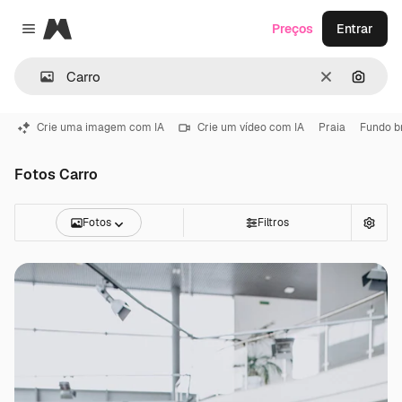
Magnific
Preços
Entrar
Close menu
Limpar
Pesqui
Crie uma imagem com IA
Crie um vídeo com IA
Praia
Fundo b
Fotos Carro
Fotos
Filtros