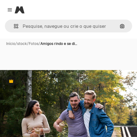
Magnific
Close menu
Pesqui
Início
/
stock
/
Fotos
/
Amigos rindo e se di…
Premium