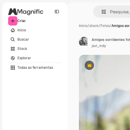
Criar
Início
/
stock
/
Fotos
/
Amigos sor
Início
Buscar
Amigos sorridentes fo
javi_indy
Stock
Explorar
Todas as ferramentas
Premium