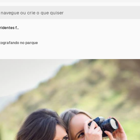
ridentes f…
tografando no parque