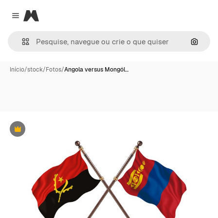
Magnific
Close menu
Pesqui
Início
/
stock
/
Fotos
/
Angola versus Mongól…
Premium