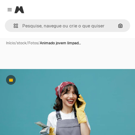
Magnific
Close menu
Pesqui
Início
/
stock
/
Fotos
/
Animado jovem limpad…
Premium