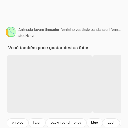
Animado jovem limpador feminino vestindo bandana uniforme e luvas de borracha segurando dinheiro olhando para a câmera enquanto fala no telefone isolado em fundo azul
stockking
Você também pode gostar destas fotos
bg blue
falar
background money
blue
azul
fe