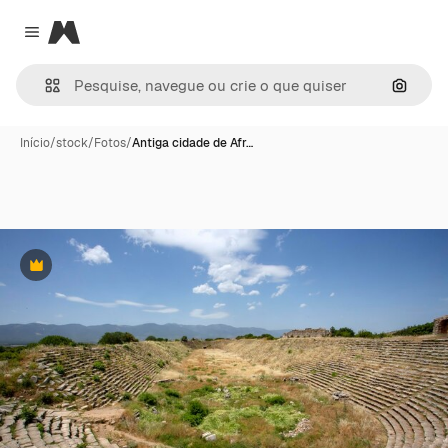
Magnific
Close menu
Pesqui
Início
/
stock
/
Fotos
/
Antiga cidade de Afr…
Premium