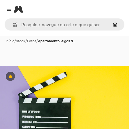
Magnific
Close menu
Pesqui
Início
/
stock
/
Fotos
/
Apartamento leigos d…
Premium