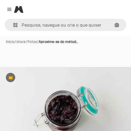
Magnific
Close menu
Pesqui
Início
/
stock
/
Fotos
/
Aproxime-se do métod…
Premium