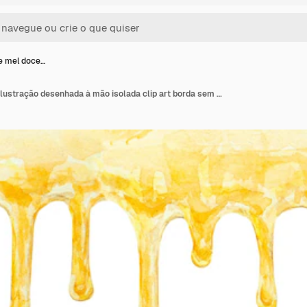
e mel doce…
Aquarela de mel doce ilustração desenhada à mão isolada clip art borda sem costura é adequada