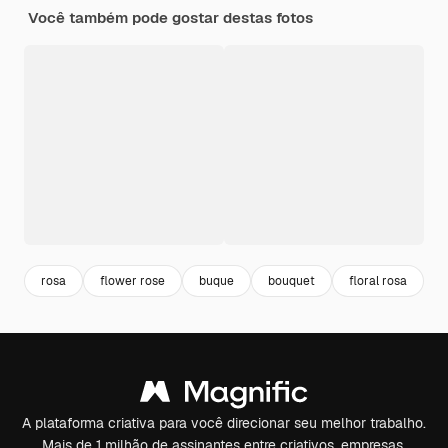
Você também pode gostar destas fotos
rosa
flower rose
buque
bouquet
floral rosa
f
A plataforma criativa para você direcionar seu melhor trabalho.
Mais de 1 milhão de assinantes entre criativos, empresas,