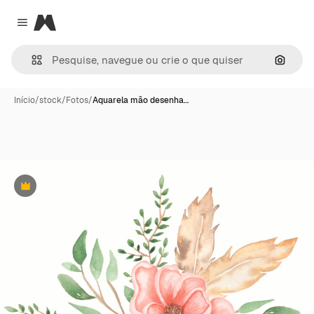
Magnific
Close menu
Pesqui
Início
/
stock
/
Fotos
/
Aquarela mão desenha…
Premium