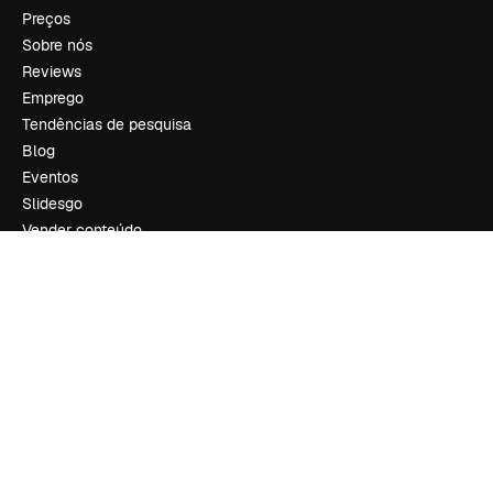
Preços
Sobre nós
Reviews
Emprego
Tendências de pesquisa
Blog
Eventos
Slidesgo
Vender conteúdo
Sala de imprensa
Procurando por magnific.ai?
Siga-nos
Suporte ao cliente
Instagram
YouTube
LinkedIn
TikTok