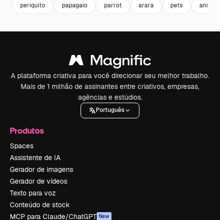
periquito
papagaio
parrot
arara
pets
animai
A plataforma criativa para você direcionar seu melhor trabalho.
Mais de 1 milhão de assinantes entre criativos, empresas,
agências e estúdios.
Português
Produtos
Spaces
Assistente de IA
Gerador de imagens
Gerador de vídeos
Texto para voz
Conteúdo de stock
MCP para Claude/ChatGPT
New