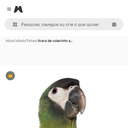
Magnific
Close menu
Pesqui
Início
/
stock
/
Fotos
/
Arara de colarinho a…
Premium