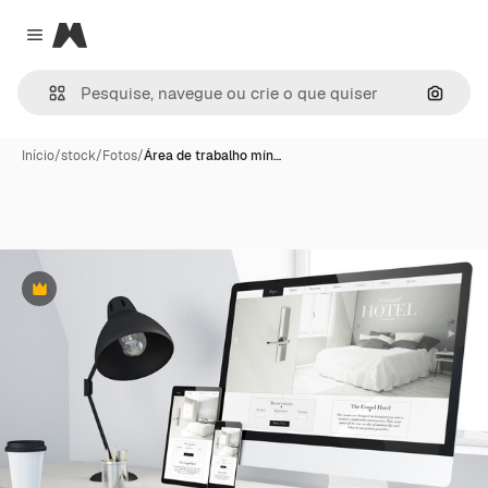
Magnific
Close menu
Pesqui
Início
/
stock
/
Fotos
/
Área de trabalho mín…
Premium