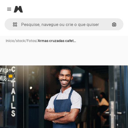
Magnific
Close menu
Pesqui
Início
/
stock
/
Fotos
/
Armas cruzadas cafet…
Premium