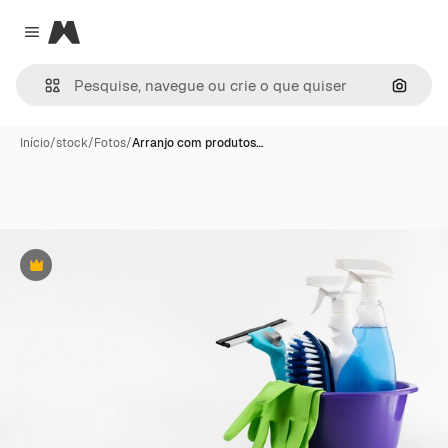
Magnific
Close menu
Pesqui
Início
/
stock
/
Fotos
/
Arranjo com produtos…
Premium