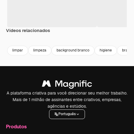
Vídeos relacionados
Premium
Premium
Premium
Premium
limpar
limpeza
background branco
higiene
branco
A plataforma criativa para você direcionar seu melhor trabalho.
Mais de 1 milhão de assinantes entre criativos, empresas,
agências e estúdios.
Português
Produtos