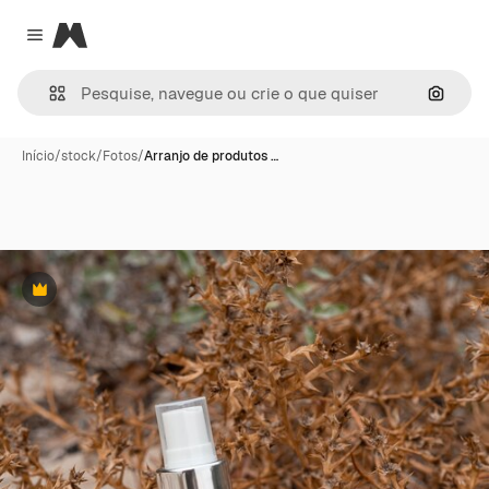
Magnific
Close menu
Pesqui
Início
/
stock
/
Fotos
/
Arranjo de produtos …
Premium