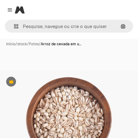
Magnific
Close menu
Pesqui
Início
/
stock
/
Fotos
/
Arroz de cevada em u…
Premium