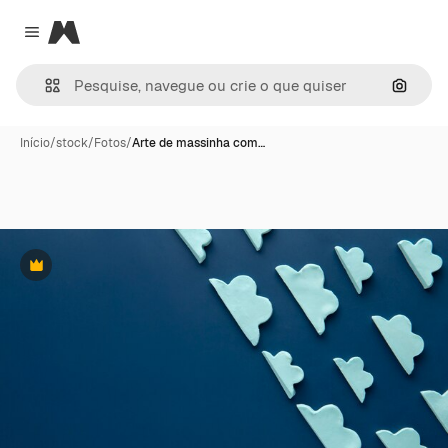
Magnific
Close menu
Pesqui
Início
/
stock
/
Fotos
/
Arte de massinha com…
Premium