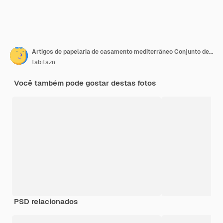
Artigos de papelaria de casamento mediterrâneo Conjunto de cartões de felicitações convites mock ups em fundo de mármore bege Galhos de oliveira fitas de seda com corredor de mesa de musselina branca Design de verão Vista superior
tabitazn
Você também pode gostar destas fotos
PSD relacionados