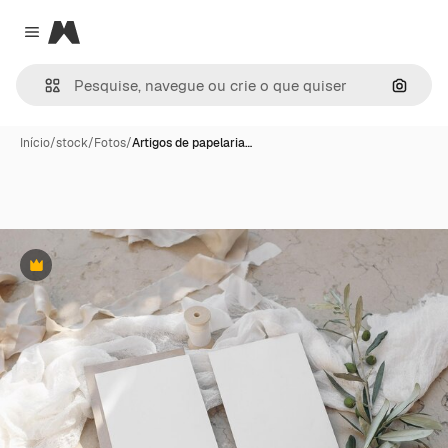
Magnific
Close menu
Pesqui
Início
/
stock
/
Fotos
/
Artigos de papelaria…
Premium