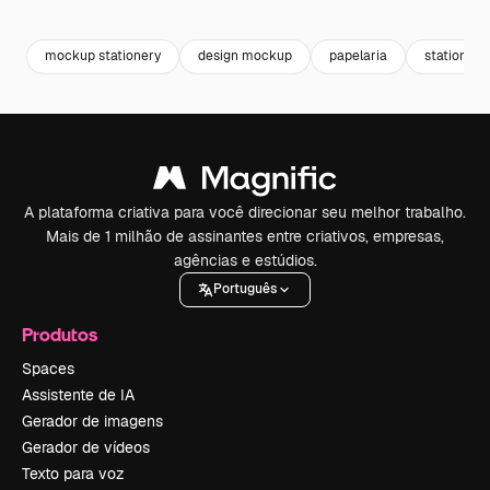
Premium
Premium
Gerado por IA
Premium
Premium
mockup stationery
design mockup
papelaria
stationery
A plataforma criativa para você direcionar seu melhor trabalho.
Mais de 1 milhão de assinantes entre criativos, empresas,
agências e estúdios.
Português
Produtos
Spaces
Assistente de IA
Gerador de imagens
Gerador de vídeos
Texto para voz