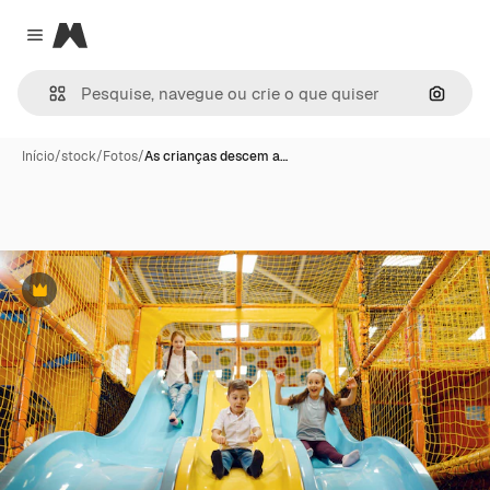
Magnific
Close menu
Pesqui
Início
/
stock
/
Fotos
/
As crianças descem a…
Premium