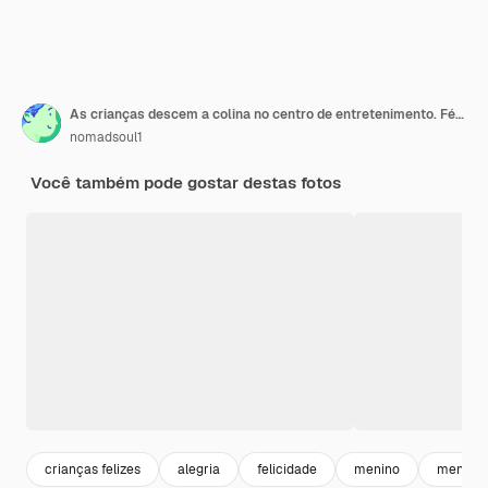
As crianças descem a colina no centro de entretenimento. Férias de meninos e meninas nos feriados, felicidade infantil, crianças felizes no parquinho
nomadsoul1
Você também pode gostar destas fotos
crianças felizes
alegria
felicidade
menino
menina