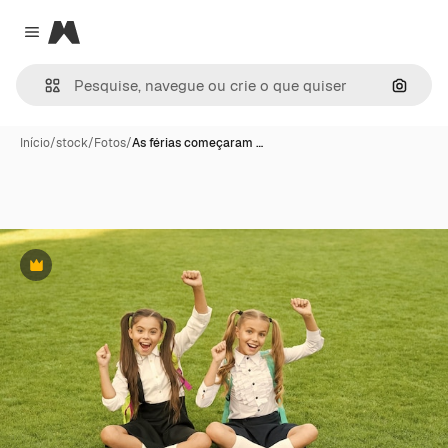
Magnific
Close menu
Pesqui
Início
/
stock
/
Fotos
/
As férias começaram …
Premium