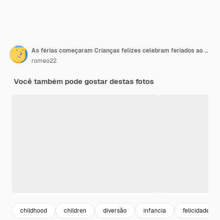
As férias começaram Crianças felizes celebram feriados ao ar livre Meninas sentadas na grama verde Férias escolares Férias de verão e férias Lazer e tempo livre A escola está fora
romeo22
Você também pode gostar destas fotos
childhood
children
diversão
infancia
felicidade