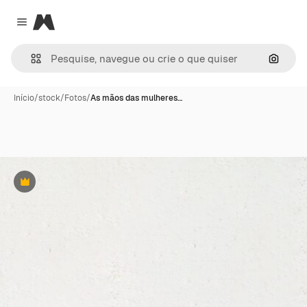
Magnific
Close menu
Pesqui
Início
/
stock
/
Fotos
/
As mãos das mulheres…
Premium