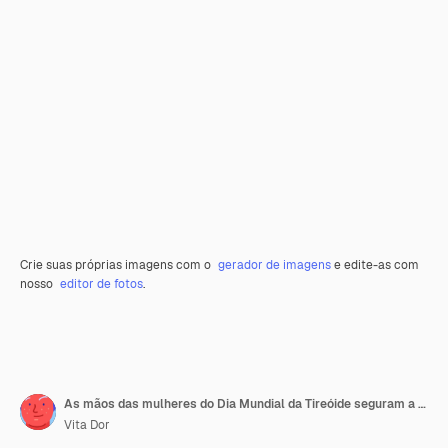
Crie suas próprias imagens com o
gerador de imagens
e edite-as com
nosso
editor de fotos
.
As mãos das mulheres do Dia Mundial da Tireóide seguram a fita de conscientização do câncer de tireóide em Teal Pink Blue
Vita Dor