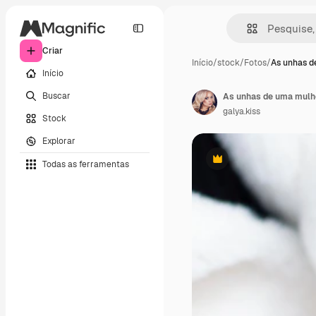
Criar
Início
/
stock
/
Fotos
/
As unhas d
Início
Buscar
As unhas de uma mulhe
galya.kiss
Stock
Explorar
Todas as ferramentas
Premium