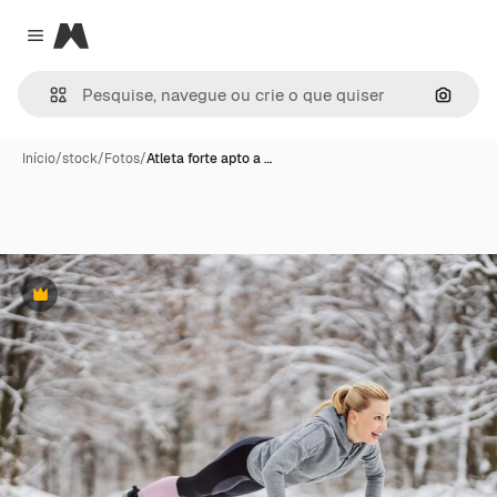
Magnific
Close menu
Pesqui
Início
/
stock
/
Fotos
/
Atleta forte apto a …
Premium