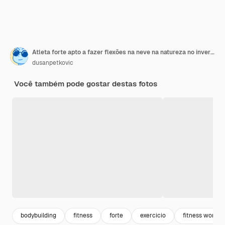
Atleta forte apto a fazer flexões na neve na natureza no inverno. Aptidão de inverno, vida saudável
dusanpetkovic
Você também pode gostar destas fotos
bodybuilding
fitness
forte
exercicio
fitness woman