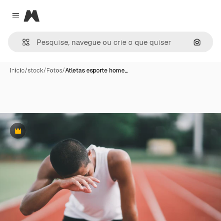
Magnific
Close menu
Pesqui
Início
/
stock
/
Fotos
/
Atletas esporte home…
Premium