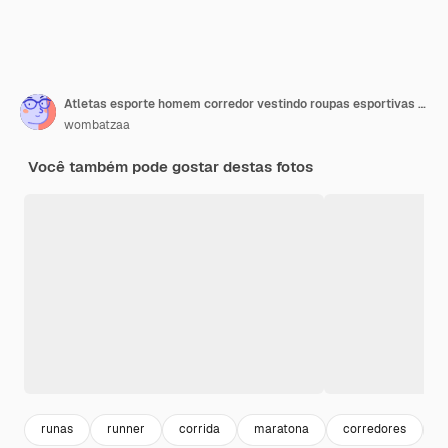
Atletas esporte homem corredor vestindo roupas esportivas brancas cansadas de limpar o suor e descansar depois de praticar em uma pista de corrida em um estádio Conceito de esporte de corredor
wombatzaa
Você também pode gostar destas fotos
runas
runner
corrida
maratona
corredores
a