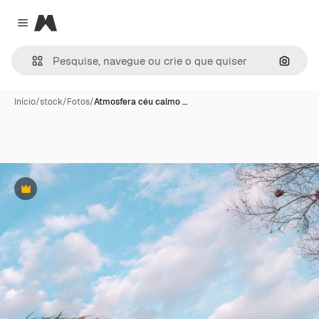
Magnific
Close menu
Pesqui
Início
/
stock
/
Fotos
/
Atmosfera céu calmo …
Premium