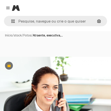
Magnific
Close menu
Pesqui
Início
/
stock
/
Fotos
/
Atraente, executiva,…
Premium