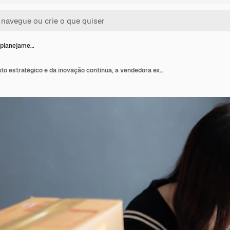
 planejame…
Através do planejamento estratégico e da inovação contínua, a vendedora expande seu negócio on-line e se estabelece como uma figura proeminente na indústria de comércio eletrônico