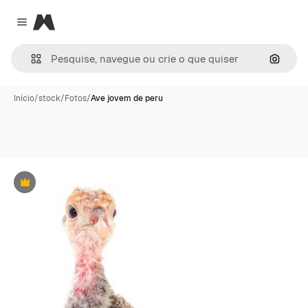
Magnific
Close menu
Pesqui
Início
/
stock
/
Fotos
/
Ave jovem de peru
Premium