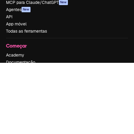
MCP para Claude/ChatGPT
New
Agentes
New
API
App móvel
Todas as ferramentas
Começar
Academy
Documentação
Atendimento
Termos e condições
Política de privacidade
Originais
New
Política de cookies
Central de confiabilidade
Afiliados
Empresas