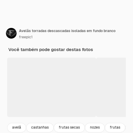
Avelãs torradas descascadas isoladas em fundo branco
freepic1
Você também pode gostar destas fotos
avelã
castanhas
frutas secas
nozes
frutas
n