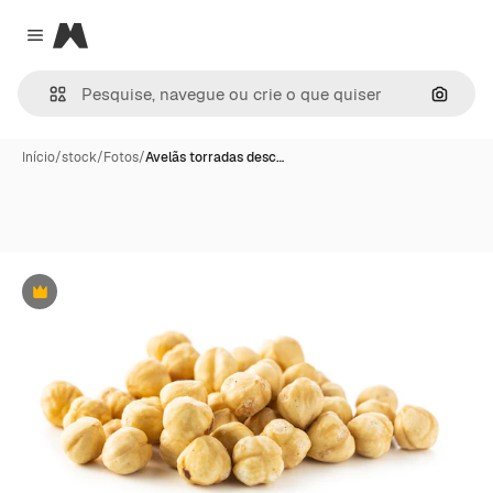
Magnific
Close menu
Pesqui
Início
/
stock
/
Fotos
/
Avelãs torradas desc…
Premium