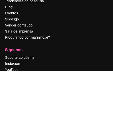
Tendências de pesquisa
Blog
Eventos
Slidesgo
Vender conteúdo
Sala de imprensa
Procurando por magnific.ai?
Siga-nos
Suporte ao cliente
Instagram
YouTube
LinkedIn
TikTok
Discord
X
Reddit