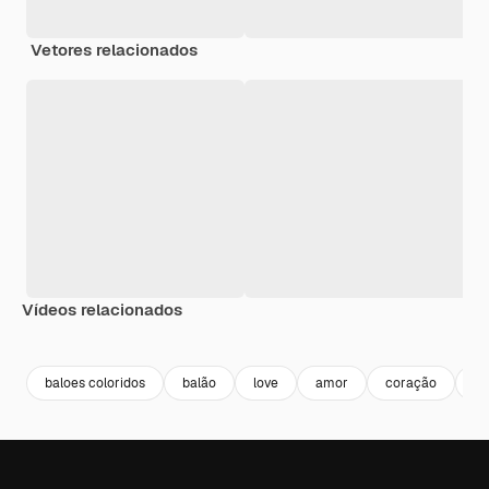
Vetores relacionados
Vídeos relacionados
Premium
Premium
Premium
Premium
Gerado por 
baloes coloridos
balão
love
amor
coração
ce