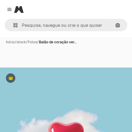
Magnific
Close menu
Pesqui
Início
/
stock
/
Fotos
/
Balão de coração ver…
Premium