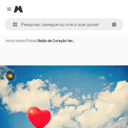
Magnific
Close menu
Pesqui
Início
/
stock
/
Fotos
/
Balão de Coração Ver…
Premium