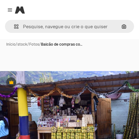
Magnific
Close menu
Pesqui
Início
/
stock
/
Fotos
/
Balcão de compras co…
Premium