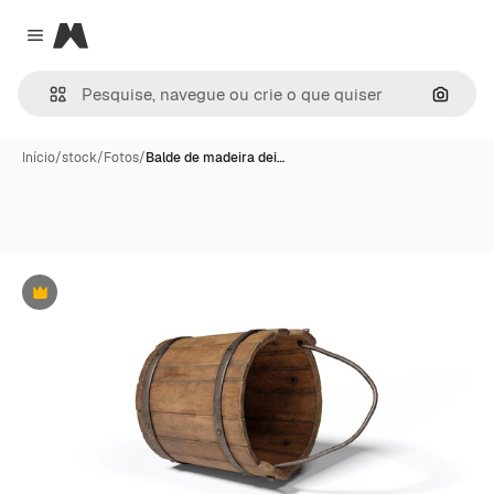
Magnific
Close menu
Pesqui
Início
/
stock
/
Fotos
/
Balde de madeira dei…
Premium