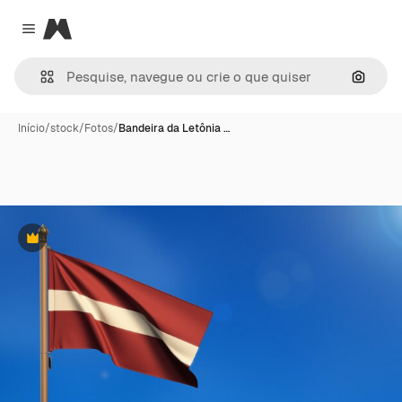
Magnific
Close menu
Pesqui
Início
/
stock
/
Fotos
/
Bandeira da Letônia …
Premium