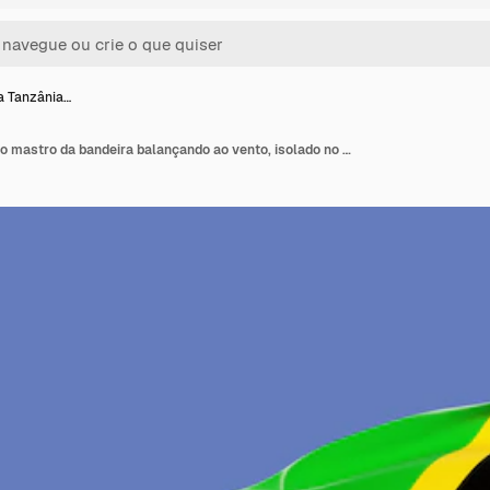
a Tanzânia…
Bandeira da Tanzânia no mastro da bandeira balançando ao vento, isolado no fundo do céu azul