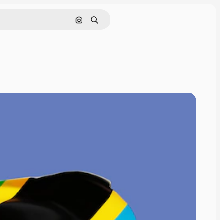
Pesquisar por imagem
Buscar