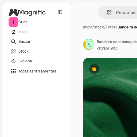
Criar
Início
/
stock
/
Fotos
/
Bandeira d
Início
Buscar
Bandeira de closeup de
katyam1983
Stock
Explorar
Todas as ferramentas
Premium