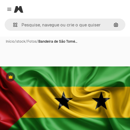
Magnific
Close menu
Pesqui
Início
/
stock
/
Fotos
/
Bandeira de São Tomé…
Premium