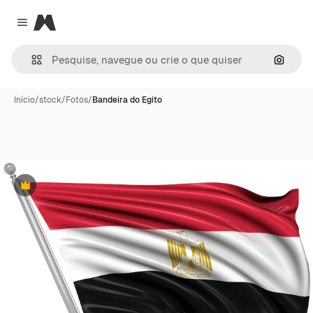
Magnific
Close menu
Pesqui
Início
/
stock
/
Fotos
/
Bandeira do Egito
Premium