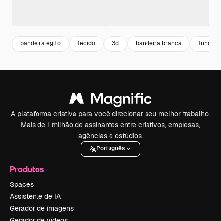
bandeira egito
tecido
3d
bandeira branca
fundo t
A plataforma criativa para você direcionar seu melhor trabalho.
Mais de 1 milhão de assinantes entre criativos, empresas,
agências e estúdios.
Português
Produtos
Spaces
Assistente de IA
Gerador de imagens
Gerador de vídeos