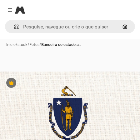
Magnific
Close menu
Pesqui
Início
/
stock
/
Fotos
/
Bandeira do estado a…
Premium