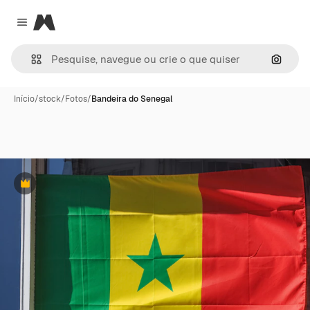
Magnific
Close menu
Pesqui
Início
/
stock
/
Fotos
/
Bandeira do Senegal
Premium