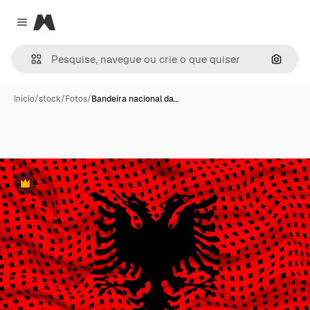
Magnific
Close menu
Pesqui
Início
/
stock
/
Fotos
/
Bandeira nacional da…
Premium