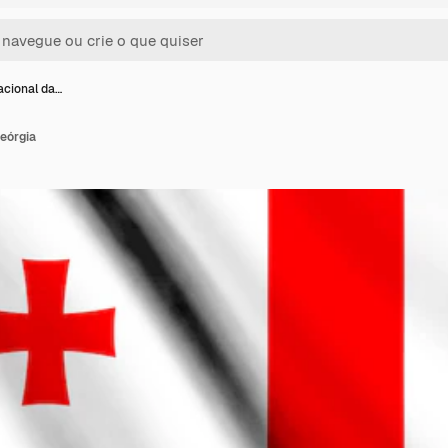
acional da…
eórgia