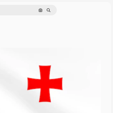
Pesquisar por imagem
Buscar